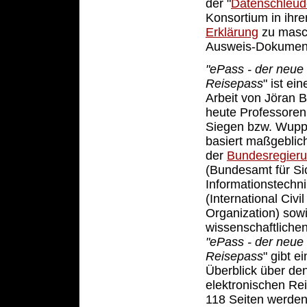
der "
Datenschleud
Konsortium in ihre
Erklärung
zu masc
Ausweis-Dokumen
"ePass - der neue
Reisepass
" ist ei
Arbeit von Jöran B
heute Professoren 
Siegen bzw. Wuppe
basiert maßgebli
der
Bundesregier
(Bundesamt für Sic
Informationstechn
(International Civil
Organization) sow
wissenschaftliche
"ePass - der neue
Reisepass
" gibt e
Überblick über de
elektronischen Rei
118 Seiten werden