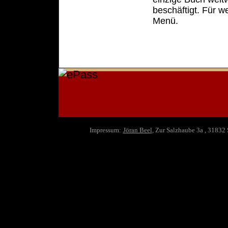
beschäftigt. Für w
Menü.
Impressum:
Jöran Beel
, Zur Salzhaube 3a , 31832 