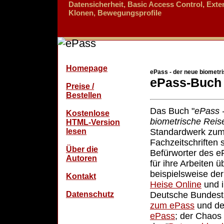
Datensicherheit, Basic Access Control, Ext
Klonen, Bewegungsprofile
Homepage
ePass - der neue biometr
ePass-Buch
Preise /
Bestellen
Das Buch "
ePass 
Kostenlose
biometrische Reis
HTML-Version
lesen
Standardwerk zum
Fachzeitschriften 
Über die
Befürworter des e
Autoren
für ihre Arbeiten 
beispielsweise der
Kontakt
Heise Online
und i
Datenschutz
Deutsche Bundes
zum ePass
und d
ePass
; der Chaos