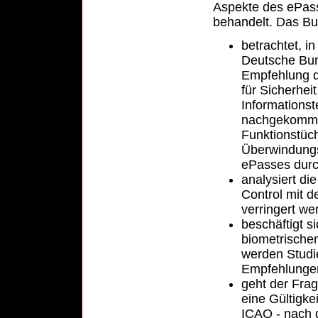
Aspekte des ePass
behandelt. Das B
betrachtet, in
Deutsche Bun
Empfehlung 
für Sicherheit
Informationst
nachgekommen
Funktionstüch
Überwindungs
ePasses durc
analysiert d
Control mit d
verringert we
beschäftigt s
biometrische
werden Studi
Empfehlungen
geht der Fra
eine Gültigke
ICAO - nach d