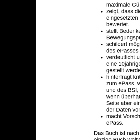
maximale Gült
zeigt, dass d
eingesetzten
bewertet.
stellt Beden
Bewegungspr
schildert mö
des ePasses 
verdeutlicht
eine 10jährig
gestellt werd
hinterfragt k
zum ePass, w
und des BSI, 
wenn überhau
Seite aber ein
der Daten vom
macht Vorsch
ePass.
Das Buch ist nach
einzige Buch weltw