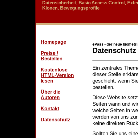
Datensicherheit, Basic Access Control, Ext
Klonen, Bewegungsprofile
Homepage
ePass - der neue biometr
Datenschutz
Preise /
Bestellen
Ein zentrales Them
Kostenlose
dieser Stelle erklä
HTML-Version
geschieht, wenn Si
lesen
bestellen.
Über die
Diese Website setz
Autoren
Seiten wann und wi
Kontakt
welche Seiten in we
werden von uns zur
Datenschutz
keine direkten Rück
Sollten Sie uns ein